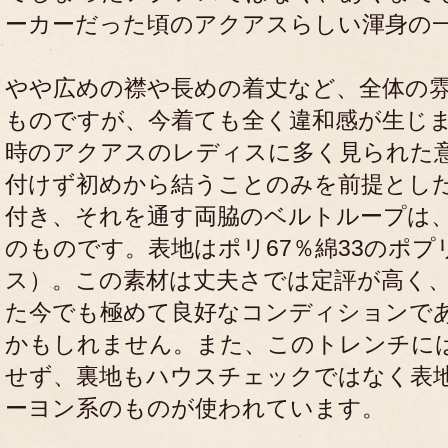
ーカーだった頃のアクアスらしい渾身の
やや広めの襟や長めの着丈など、全体の
ものですが、今着ても全く違和感が生じ
時のアクアスのレディスに多く見られた
付けず初めから結うことのみを前提とし
付き、それを通す両脇のベルトループは
のものです。表地はポリ67％綿33のポプ
ス）。この素材は丈夫さでは定評が高く、
た今でも極めて良好なコンディションで
かもしれません。また、このトレンチに
せず、裏地もハウスチェックではなく表
ーヨン系のものが使われています。