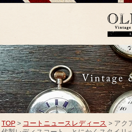
TOP
>
コート
ニュース
レディース
> アク
代製レディスコート とにかくスタイリ