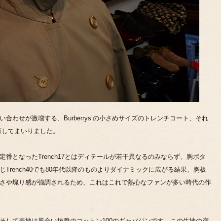
わせが激増する、Burberrys’の小さめサイズのトレンチコート、それ
が入荷してまいりました。
番となったTrench17とはディテールが若干異なるのみならず、胸ボタ
Trench40でも80年代以降のものよりダイナミックに広がる結果、胸板
さや塊り感が強調されるため、これはこれで熱心なファンが多い時代の作
そして表地は風合い抜群のコットン100のギャバジンです。この生地の宿