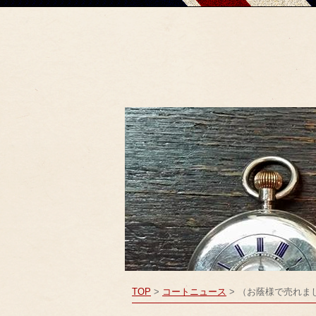
TOP
>
コート
ニュース
> （お蔭様で売れました