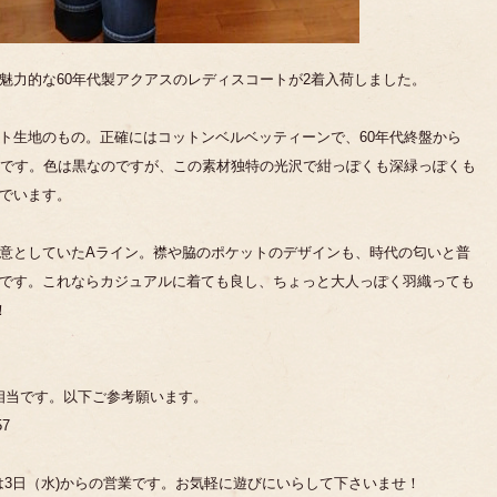
魅力的な60年代製アクアスのレディスコートが2着入荷しました。
ト生地のもの。正確にはコットンベルベッティーンで、60年代終盤から
材です。色は黒なのですが、この素材独特の光沢で紺っぽくも深緑っぽくも
でいます。
意としていたAライン。襟や脇のポケットのデザインも、時代の匂いと普
です。これならカジュアルに着ても良し、ちょっと大人っぽく羽織っても
！
号相当です。以下ご参考願います。
7
は3日（水)からの営業です。お気軽に遊びにいらして下さいませ！