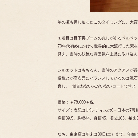
年の瀬も押し迫ったこのタイミングに、大変
１着目は目下再ブームの兆しがあるベルベッ
70年代初めにかけて世界的に大流行した素
見え、当時の妖艶な雰囲気を上品に取り込ん
シルエットはもちろん、当時のアクアスが得
遍性とが高次元にバランスしているのは流石
良し。 似合わない人がいないコートですよ
価格：￥78,000＋税
サイズ：表記はUKレディスの6＝日本の7
肩幅39.5、胸幅44、身幅45、着丈103、袖丈5
なお、東京店は年末は30日(土）まで、年始