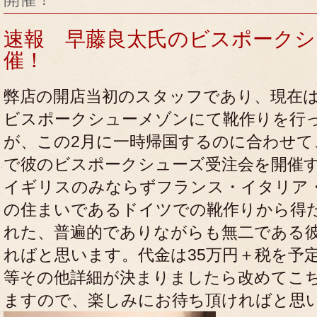
速報 早藤良太氏のビスポークシ
催！
弊店の開店当初のスタッフであり、現在
ビスポークシューメゾンにて靴作りを行
が、この2月に一時帰国するのに合わせて
で彼のビスポークシューズ受注会を開催
イギリスのみならずフランス・イタリア
の住まいであるドイツでの靴作りから得
れた、普遍的でありながらも無二である
ればと思います。代金は35万円＋税を予
等その他詳細が決まりましたら改めてこ
ますので、楽しみにお待ち頂ければと思