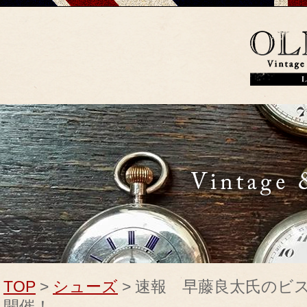
TOP
>
シューズ
> 速報 早藤良太氏のビ
開催！